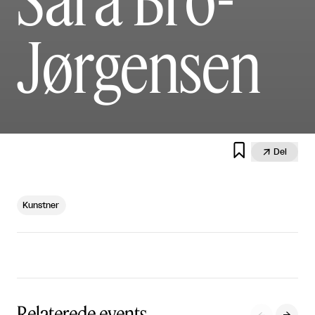
Jørgensen


Del
Kunstner
Relaterede events
