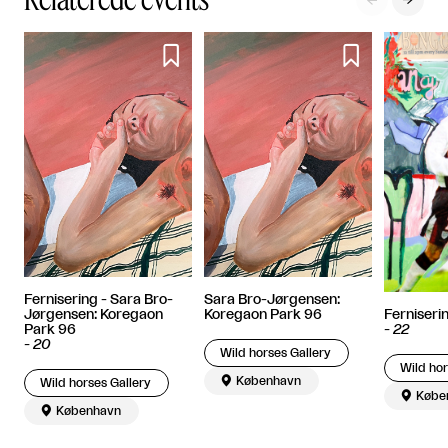



Fernisering - Sara Bro-
Sara Bro-Jørgensen:
Ferniseri
Jørgensen: Koregaon
Koregaon Park 96
-
22
Park 96
-
20
Wild horses Gallery
Wild hor

København
Wild horses Gallery

Købe

København