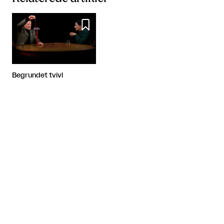

Begrundet tvivl
Artiklen fortsætter efter annoncen