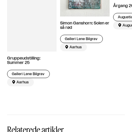
Årgang 2
Simon Ganshorn: Solen er

Augu
så rød
Galleri Lene Bilgrav

Aarhus
Gruppeudstilling:
Summer 25
Galleri Lene Bilgrav

Aarhus
Relaterede artikler