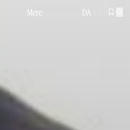
Mere
DA
EN

