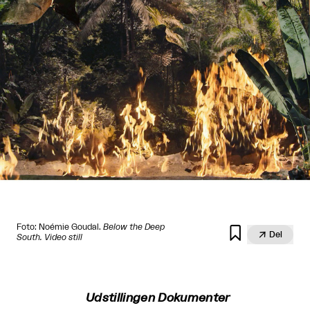
Foto: Noémie Goudal.
Below the Deep


Del
South. Video still
Udstillingen Dokumenter