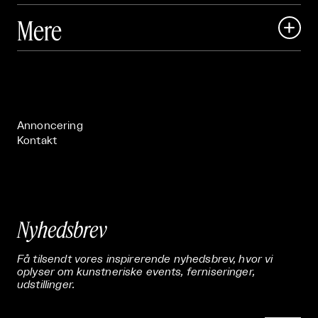
Art Matter Local

Mere

Art Matter Festival

Om

Live

Publikationer

Annoncering
Kontakt
Nyhedsbrev
Få tilsendt vores inspirerende nyhedsbrev, hvor vi
oplyser om kunstneriske events, ferniseringer,
udstillinger.