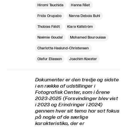
Hiromi Tsuchida
Hanna Råst
Frida Orupabo
Nanna Debois Buhl
Thobias Fäldt
Klara Källström
Noémie Goudal
Mohamed Bourouissa
Charlotte Haslund-Christensen
Olafur Eliasson
Joachim Koester
Dokumenter
er den tredje og sidste
i en række af udstillinger i
Fotografisk Center, som i årene
2023-2025 (Forsvindinger blev vist
i 2023 og Erindringer i 2024)
gennem hver sit tema har sat fokus
på nogle af de særlige
karakteristika, der er