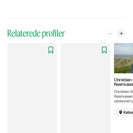
Relaterede profiler




Christian
Rasmuss
Christian 
Rasmussen 
uddannet 
Kunstakade
København

Købe
ved Det jy
1998-2004
arbejder i