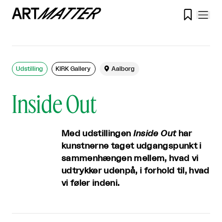

Udstilling
KIRK Gallery

Aalborg
Inside Out
Med udstillingen
Inside Out
har
kunstnerne taget udgangspunkt i
sammenhængen mellem, hvad vi
udtrykker udenpå, i forhold til, hvad
vi føler indeni.