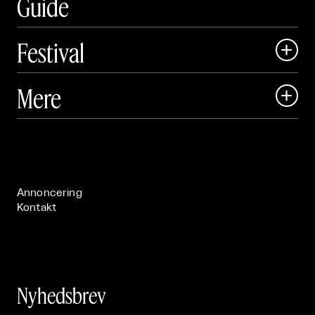
Guide
Festival

Art Matter Local

Mere

Art Matter Festival

Om

Live

Publikationer

Annoncering
Kontakt
Nyhedsbrev