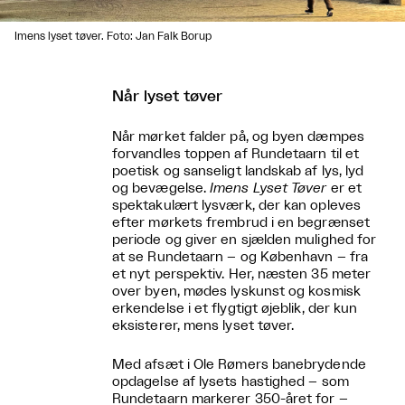
Imens lyset tøver. Foto: Jan Falk Borup
Når lyset tøver
Når mørket falder på, og byen dæmpes
forvandles toppen af Rundetaarn til et
poetisk og sanseligt landskab af lys, lyd
og bevægelse.
Imens Lyset Tøver
er et
spektakulært lysværk, der kan opleves
efter mørkets frembrud i en begrænset
periode og giver en sjælden mulighed for
at se Rundetaarn – og København – fra
et nyt perspektiv. Her, næsten 35 meter
over byen, mødes lyskunst og kosmisk
erkendelse i et flygtigt øjeblik, der kun
eksisterer, mens lyset tøver.
Med afsæt i Ole Rømers banebrydende
opdagelse af lysets hastighed – som
Rundetaarn markerer 350-året for –