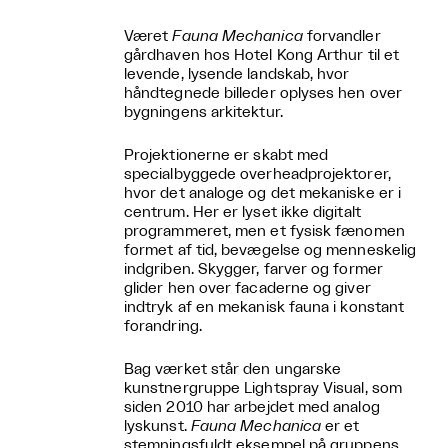
Været
Fauna Mechanica
forvandler
gårdhaven hos Hotel Kong Arthur til et
levende, lysende landskab, hvor
håndtegnede billeder oplyses hen over
bygningens arkitektur.
Projektionerne er skabt med
specialbyggede overheadprojektorer,
hvor det analoge og det mekaniske er i
centrum. Her er lyset ikke digitalt
programmeret, men et fysisk fænomen
formet af tid, bevægelse og menneskelig
indgriben. Skygger, farver og former
glider hen over facaderne og giver
indtryk af en mekanisk fauna i konstant
forandring.
Bag værket står den ungarske
kunstnergruppe Lightspray Visual, som
siden 2010 har arbejdet med analog
lyskunst.
Fauna Mechanica
er et
stemningsfuldt eksempel på gruppens