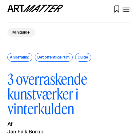

Miniguide
Anbefaling
Det offentlige rum
Guide
3 overraskende
kunstværker i
vinterkulden
Af
Jan Falk Borup