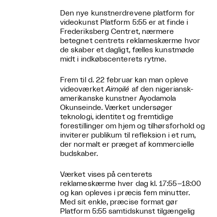
Den nye kunstnerdrevene platform for
videokunst Platform 5:55 er at finde i
Frederiksberg Centret, nærmere
betegnet centrets reklameskærme hvor
de skaber et dagligt, fælles kunstmøde
midt i indkøbscenterets rytme.
Frem til d. 22 februar kan man opleve
videoværket
Aimọilé
af den nigeriansk-
amerikanske kunstner Ayodamola
Okunseinde. Værket undersøger
teknologi, identitet og fremtidige
forestillinger om hjem og tilhørsforhold og
inviterer publikum til refleksion i et rum,
der normalt er præget af kommercielle
budskaber.
Værket vises på centerets
reklameskærme hver dag kl. 17:55–18:00
og kan opleves i præcis fem minutter.
Med sit enkle, præcise format gør
Platform 5:55 samtidskunst tilgængelig