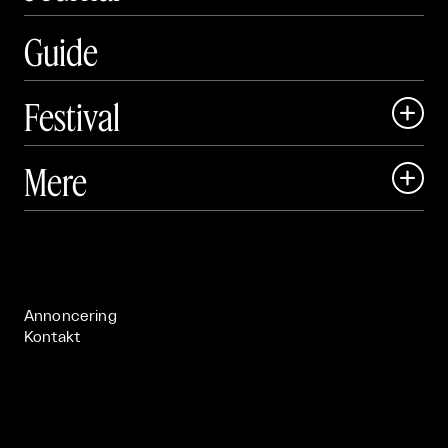
Guide
Festival

Art Matter Local

Mere

Art Matter Festival

Om

Live

Publikationer

Annoncering
Kontakt