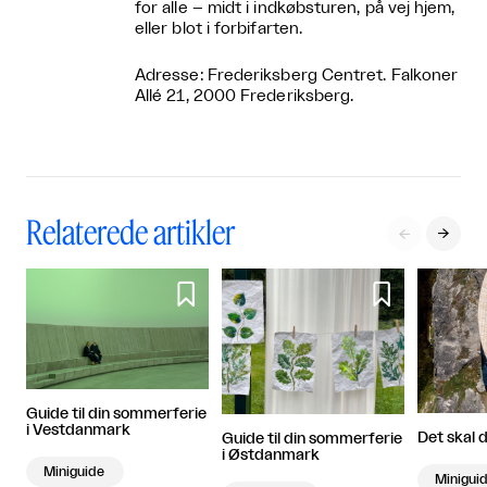
for alle – midt i indkøbsturen, på vej hjem,
eller blot i forbifarten.
Adresse: Frederiksberg Centret. Falkoner
Allé 21, 2000 Frederiksberg.
Relaterede artikler




Guide til din sommerferie
i Vestdanmark
Det skal 
Guide til din sommerferie
i Østdanmark
Miniguide
Minigui