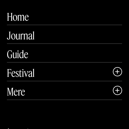
Home
Journal
Guide
Festival

Art Matter Local

Mere

Art Matter Festival

Om

Live

Publikationer
