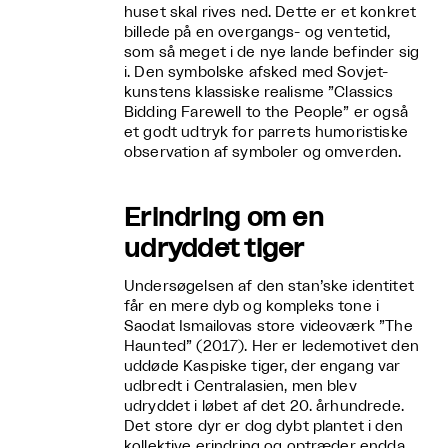
huset skal rives ned. Dette er et konkret
billede på en overgangs- og ventetid,
som så meget i de nye lande befinder sig
i. Den symbolske afsked med Sovjet-
kunstens klassiske realisme ”Classics
Bidding Farewell to the People” er også
et godt udtryk for parrets humoristiske
observation af symboler og omverden.
Erindring om en
udryddet tiger
Undersøgelsen af den stan’ske identitet
får en mere dyb og kompleks tone i
Saodat Ismailovas store videoværk ”The
Haunted” (2017). Her er ledemotivet den
uddøde Kaspiske tiger, der engang var
udbredt i Centralasien, men blev
udryddet i løbet af det 20. århundrede.
Det store dyr er dog dybt plantet i den
kollektive erindring og optræder endda