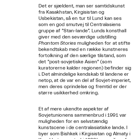
Det er sjældent, man ser samtidskunst
fra Kasakhstan, Kirgisistan og
Usbekistan, så en tur til Lund kan ses
som en god smutvej til Centralasiens
gruppe af ”Stan-lande”. Lunds konsthall
giver med den seværdige udstilling
Phantom Stories
muligheden for at stifte
bekendtskab med en række kunstneres
fortolkning af den særlige tilstand, som
det ”post-sovjetiske Asien” (som
kuratorerne kalder regionen) befinder sig
i. Det almindelige kendskab til landene er
netop, at de var en del af Sovjet-imperiet,
men deres oprindelse og fremtid er der
større usikkerhed omkring.
Et af mere ukendte aspekter af
Sovjetunionens sammenbrud i 1991 var
muligheden for en selvstændig
kunstscene i de centralasiatiske lande. I
byer som Bishkek i Kirgisistan og Almaty i