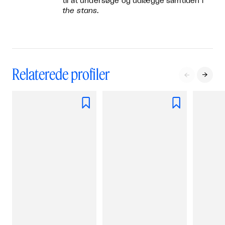
til at undersøge og udlægge samtiden i
the stans
.
Relaterede profiler



