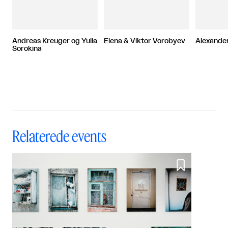
Andreas Kreuger og Yulia
Elena & Viktor Vorobyev
Alexande
Sorokina
Relaterede events
