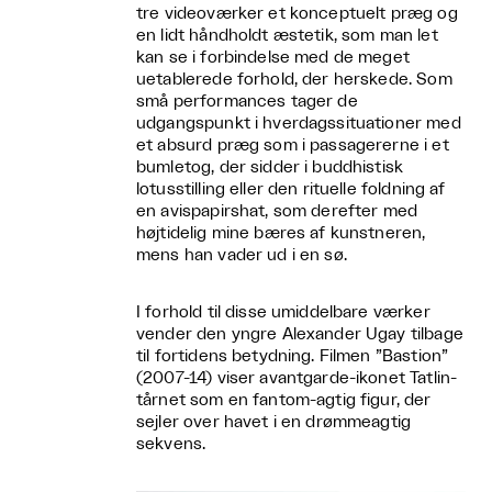
tre videoværker et konceptuelt præg og
en lidt håndholdt æstetik, som man let
kan se i forbindelse med de meget
uetablerede forhold, der herskede. Som
små performances tager de
udgangspunkt i hverdagssituationer med
et absurd præg som i passagererne i et
bumletog, der sidder i buddhistisk
lotusstilling eller den rituelle foldning af
en avispapirshat, som derefter med
højtidelig mine bæres af kunstneren,
mens han vader ud i en sø.
I forhold til disse umiddelbare værker
vender den yngre Alexander Ugay tilbage
til fortidens betydning. Filmen ”Bastion”
(2007-14) viser avantgarde-ikonet Tatlin-
tårnet som en fantom-agtig figur, der
sejler over havet i en drømmeagtig
sekvens.