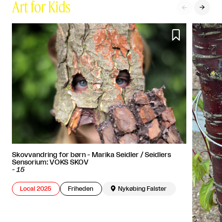
Art for Kids



Skovvandring for børn - Marika Seidler / Seidlers
Sensorium: VOKS SKOV
-
15
Local 2025
Friheden

Nykøbing Falster