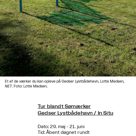
Et af de værker du kan opleve på Gedser Lystbådehavn, Lotte Madsen,
NET
. Foto: Lotte Madsen.
Tur blandt Sømærker
Gedser Lystbådehavn / In Situ
Dato: 29. maj - 21. juni
Tid: Åbent døgnet rundt