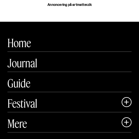
Annoncering på artmatter.dk
Home
Journal
Guide
Festival

Art Matter Local

Mere

Art Matter Festival

Om
