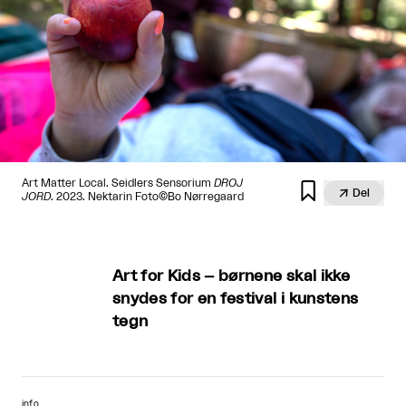
Art Matter Local. Seidlers Sensorium
DROJ


Del
JORD
. 2023. Nektarin Foto©Bo Nørregaard
Art for Kids – børnene skal ikke
snydes for en festival i kunstens
tegn
info