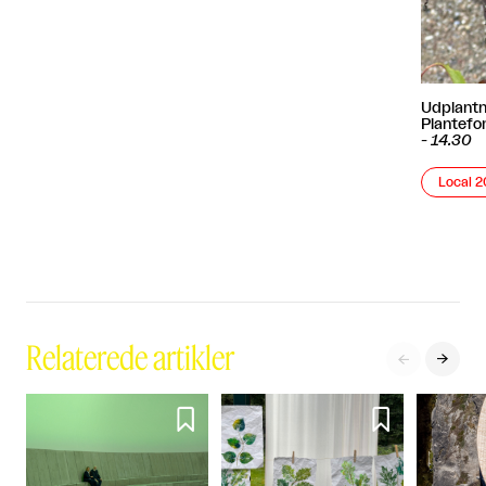
Udplantn
Plantefo
-
14.30
Local 
Relaterede artikler



