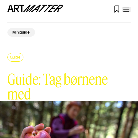

Miniguide
Guide
Guide: Tag børnene
med