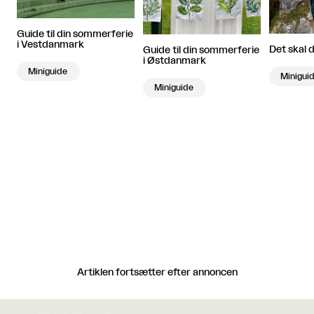
Guide til din sommerferie
i Vestdanmark
Det skal 
Guide til din sommerferie
i Østdanmark
Miniguide
Minigui
Miniguide
Artiklen fortsætter efter annoncen