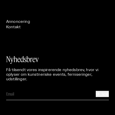
Live

Publikationer

Annoncering
Kontakt
Nyhedsbrev
Få tilsendt vores inspirerende nyhedsbrev, hvor vi
oplyser om kunstneriske events, ferniseringer,
udstillinger.
Send
