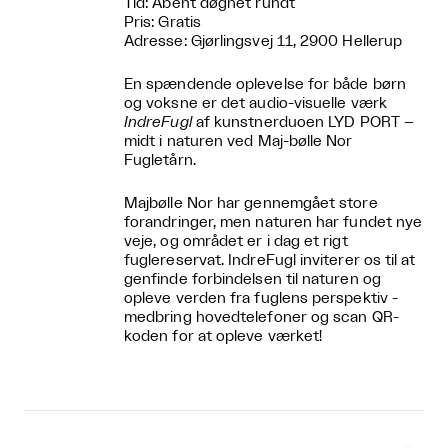
Tid: Åbent døgnet rundt
Pris: Gratis
Adresse: Gjørlingsvej 11, 2900 Hellerup
En spændende oplevelse for både børn
og voksne er det audio-visuelle værk
IndreFugl
af kunstnerduoen LYD PORT –
midt i naturen ved Maj-bølle Nor
Fugletårn.
Majbølle Nor har gennemgået store
forandringer, men naturen har fundet nye
veje, og området er i dag et rigt
fuglereservat. IndreFugl inviterer os til at
genfinde forbindelsen til naturen og
opleve verden fra fuglens perspektiv -
medbring hovedtelefoner og scan QR-
koden for at opleve værket!