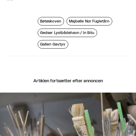
Bøtøskoven
Majbølle Nor Fugletårn
Gedser Lystbådehavn / In Situ
Galleri Gavtyv
Artiklen fortsætter efter annoncen