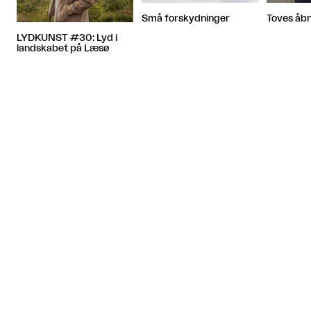
Små forskydninger
Toves åb
LYDKUNST #30: Lyd i
landskabet på Læsø
Artiklen fortsætter efter annoncen