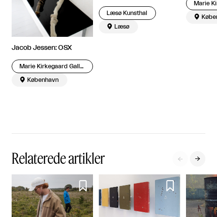
Læsø Kunsthal

Købe

Læsø
Jacob Jessen: OSX
Marie Kirkegaard Gallery

København
Relaterede artikler



