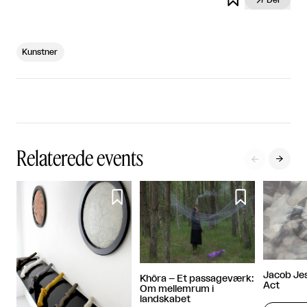
Kunstner
Relaterede events




Jacob Jes
Khôra – Et passageværk:
Act
Om mellemrum i
landskabet