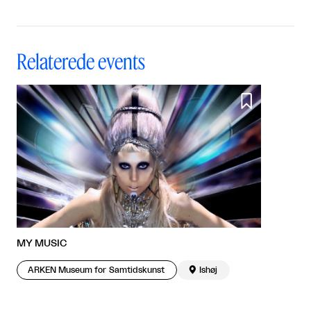
efter mange år bosat i
Sverige.
Relaterede events

MY MUSIC
ARKEN Museum for Samtidskunst

Ishøj