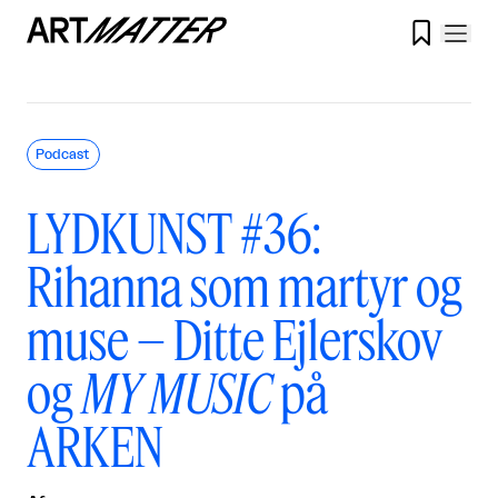

Podcast
LYDKUNST #36:
Rihanna som martyr og
muse – Ditte Ejlerskov
og
MY MUSIC
på
ARKEN