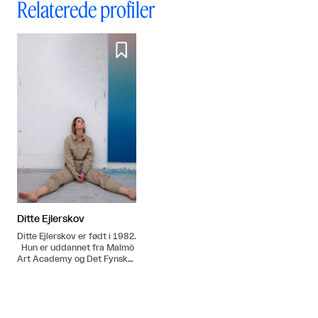
Relaterede profiler

Ditte Ejlerskov
Ditte Ejlerskov er født i 1982.
Hun er uddannet fra Malmö
Art Academy og Det Fynske
Kunstakademi og er
endvidere medstifter af
forlaget Woodpecker
Projects, SE, stiftet i 2008.
Bor og arbejder i Danmark