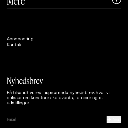
Mere
Art Matter Festival

Om

Live

Publikationer

Annoncering
Kontakt
Nyhedsbrev
Få tilsendt vores inspirerende nyhedsbrev, hvor vi
oplyser om kunstneriske events, ferniseringer,
udstillinger.
Send
