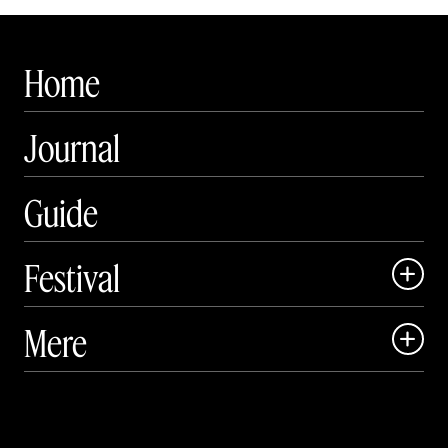
Home
Journal
Guide
Festival

Art Matter Local

Mere

Art Matter Festival

Om

Live

Publikationer
