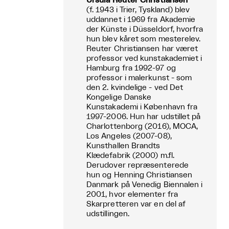
Ursula Reuter Christiansen
(f. 1943 i Trier, Tyskland) blev
uddannet i 1969 fra Akademie
der Künste i Düsseldorf, hvorfra
hun blev kåret som mesterelev.
Reuter Christiansen har været
professor ved kunstakademiet i
Hamburg fra 1992-97 og
professor i malerkunst - som
den 2. kvindelige - ved Det
Kongelige Danske
Kunstakademi i København fra
1997-2006. Hun har udstillet på
Charlottenborg (2016), MOCA,
Los Angeles (2007-08),
Kunsthallen Brandts
Klædefabrik (2000) m.fl.
Derudover repræsenterede
hun og Henning Christiansen
Danmark på Venedig Biennalen i
2001, hvor elementer fra
Skarpretteren var en del af
udstillingen.