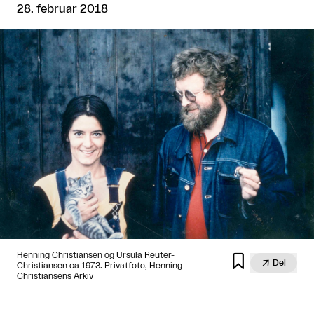
28. februar 2018
Henning Christiansen og Ursula Reuter-


Del
Christiansen ca 1973. Privatfoto, Henning
Christiansens Arkiv