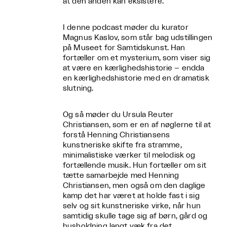
at den anden kan eksistere.
I denne podcast møder du kurator
Magnus Kaslov, som står bag udstillingen
på Museet for Samtidskunst. Han
fortæller om et mysterium, som viser sig
at være en kærlighedshistorie – endda
en kærlighedshistorie med en dramatisk
slutning.
Og så møder du Ursula Reuter
Christiansen, som er en af nøglerne til at
forstå Henning Christiansens
kunstneriske skifte fra stramme,
minimalistiske værker til melodisk og
fortællende musik. Hun fortæller om sit
tætte samarbejde med Henning
Christiansen, men også om den daglige
kamp det har været at holde fast i sig
selv og sit kunstneriske virke, når hun
samtidig skulle tage sig af børn, gård og
husholdning langt væk fra det