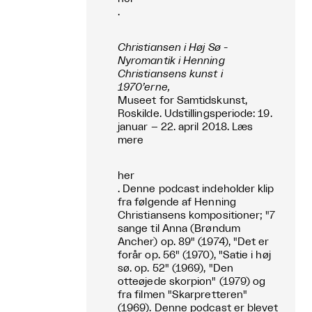
.
Christiansen i Høj Sø -
Nyromantik i Henning
Christiansens kunst i
1970’erne,
Museet for Samtidskunst,
Roskilde. Udstillingsperiode: 19.
januar – 22. april 2018. Læs
mere
her
. Denne podcast indeholder klip
fra følgende af Henning
Christiansens kompositioner; "7
sange til Anna (Brøndum
Ancher) op. 89" (1974), "Det er
forår op. 56" (1970), "Satie i høj
sø. op. 52" (1969), "Den
otteøjede skorpion" (1979) og
fra filmen "Skarpretteren"
(1969). Denne podcast er blevet