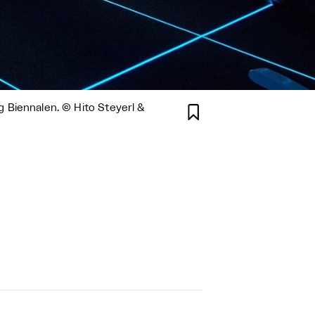
ig Biennalen. © Hito Steyerl &
