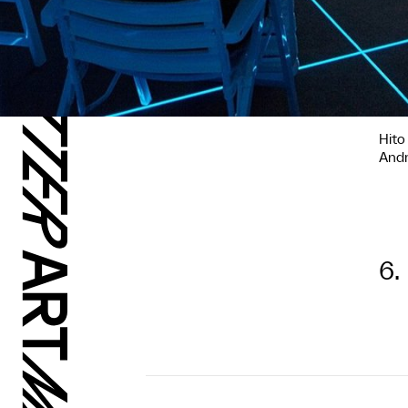
Hito
Andr
6.