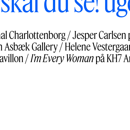
skal du se! u
hal Charlottenborg / Jesper Carlsen
n Asbæk Gallery / Helene Vestergaar
avillon /
I’m Every Woman
på KH7 A