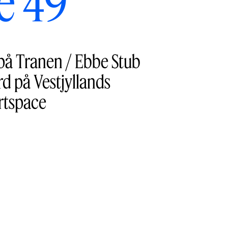
ge 49
 på Tranen / Ebbe Stub
d på Vestjyllands
rtspace