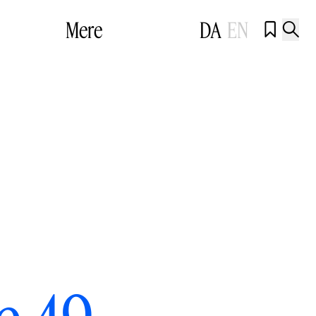
Mere
DA
EN

