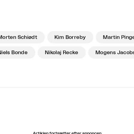
Morten Schiødt
Kim Borreby
Martin Ping
Niels Bonde
Nikolaj Recke
Mogens Jacob
Artiklen fortsætter efter annoncen