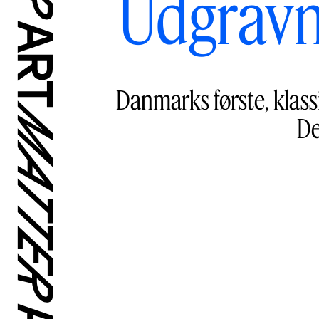
Udgravni
Danmarks første, klas
De