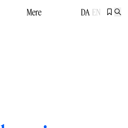
Mere
DA
EN

