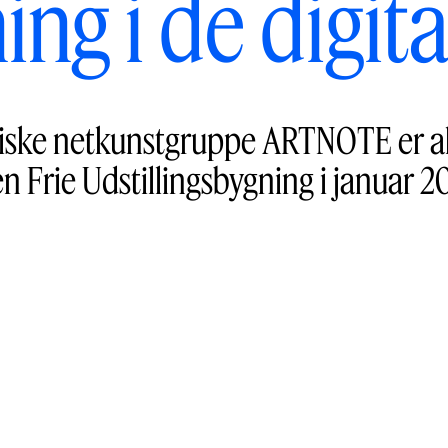
ng i de digita
siske netkunstgruppe ARTNOTE er a
n Frie Udstillingsbygning i januar 20