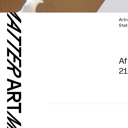
Artn
Stat
Af
21