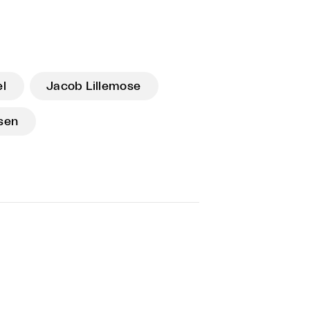
el
Jacob Lillemose
sen