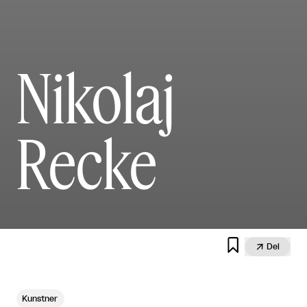
Nikolaj
Recke


Del
Kunstner