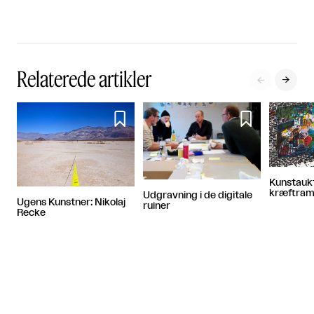
Relaterede artikler




Kunstaukti
kræftram
Udgravning i de digitale
Ugens Kunstner: Nikolaj
ruiner
Recke