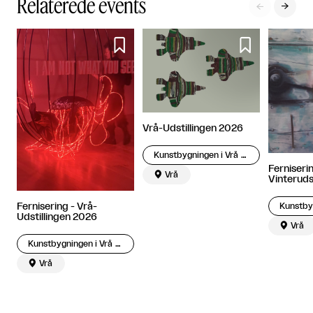
Relaterede events




Vrå-Udstillingen 2026
Kunstbygningen i Vrå – Engelundsamlingen
Ferniserin

Vrå
Vinterudst
Fernisering - Vrå-
Udstillingen 2026

Vrå
Kunstbygningen i Vrå – Engelundsamlingen

Vrå