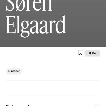
Søren
Elgaard


Del
Kunstner