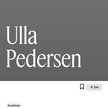
Ulla
Pedersen


Del
Kunstner