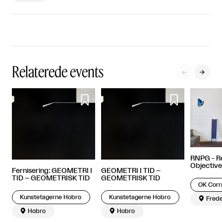
Relaterede events




RNPG - R
Objective
Fernisering: GEOMETRI I
GEOMETRI I TID –
TID – GEOMETRISK TID
GEOMETRISK TID
OK Corr
Kunstetagerne Hobro
Kunstetagerne Hobro

Frede

Hobro

Hobro