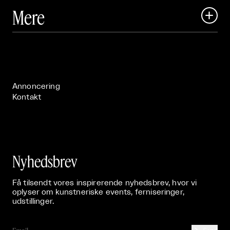
Art Matter Local

Mere

Art Matter Festival

Om

Live

Publikationer

Annoncering
Kontakt
Nyhedsbrev
Få tilsendt vores inspirerende nyhedsbrev, hvor vi
oplyser om kunstneriske events, ferniseringer,
udstillinger.