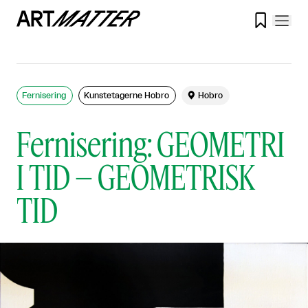

Fernisering
Kunstetagerne Hobro

Hobro
Fernisering: GEOMETRI
I TID – GEOMETRISK
TID