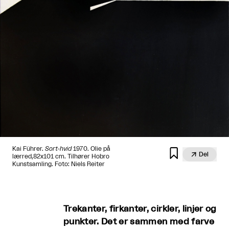
Kai Führer.
Sort-hvid
1970. Olie på


Del
lærred,82x101 cm. Tilhører Hobro
Kunstsamling. Foto: Niels Reiter
Trekanter, firkanter, cirkler, linjer og
punkter. Det er sammen med farve