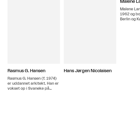
Malene L
Malene Lan
1962 og bo
Berlin og 
uddannet f
Danske Ku
Academy of
Budapest.
Rasmus G. Hansen
Hans Jørgen Nicolaisen
Rasmus G. Hansen (f. 1974)
er uddannet arkitekt. Han er
vokset op i Svaneke på
Bornholm og har atelier i
Aarhus.