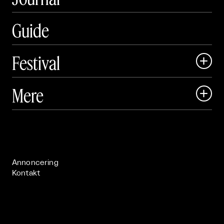
Guide
Festival

Art Matter Local

Mere

Art Matter Festival

Om

Live

Publikationer

Annoncering
Kontakt