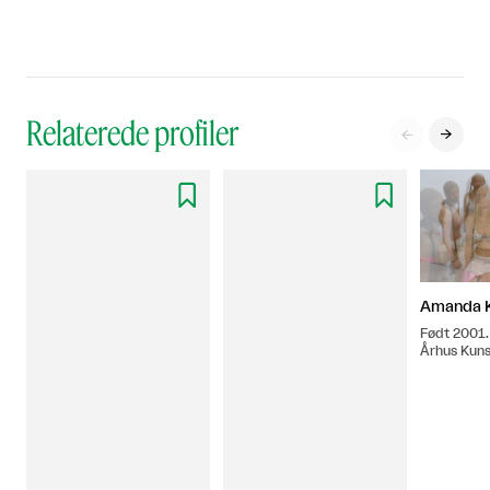
Relaterede profiler




Amanda K
Født 2001.
Århus Kun