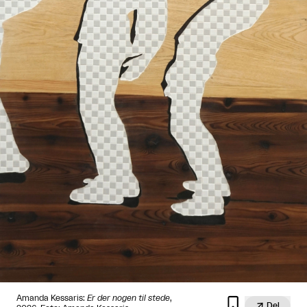
Amanda Kessaris:
Er der nogen til stede
,


Del