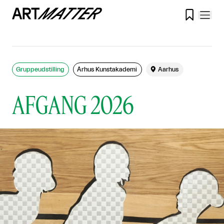

Gruppeudstilling
​ Århus Kunstakademi

Aarhus
AFGANG 2026