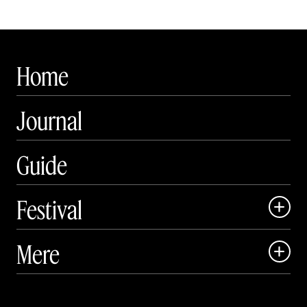
Home
Journal
Guide
Festival

Art Matter Local

Mere

Art Matter Festival

Om

Live
