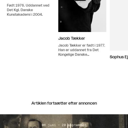
Født 1976. Uddannet ved
Det Kgl. Danske
Kunstakademi i 2004.
Jacob Tækker
Jacob Tækker er født i 1977.
Han er uddannet fra Det
Kongelige Danske
Sophus Ej
Kunstakademi 2000-2006
samt Gerrit Reitveld
Academy, Amsterdam
2003-2003.
Artiklen fortsætter efter annoncen