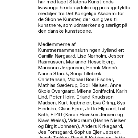
har modtaget Statens Kunstfonds
livsvarige hædersydelse og prestigefyldte
medaljer fra Det Kongelige Akademi for
de Skønne Kunster, der kun gives til
kunstnere, som udmærker sig særligt på
den danske kunstscene.
Medlemmerne af
Kunstnersammenslutningen Jylland er:
Camilla Nørgaard, Lise Nørholm, Jesper
Rasmussen, Marianne Hesselbjerg,
Marianne Jørgensen, Henrik Menné,
Nanna Starck, Sonja Lillebæk
Christensen, Michael Boel Fischer,
Mathias Sæderup, Bodil Nielsen, Anne
Skole Overgaard, Milena Bonifacini, Karin
Lind, Peter Holm, Erland Knudssøn
Madsen, Kurt Tegtmeier, Eva Örling, Sys
Hindsbo, Claus Ejner, Jette Ellgaard, Leif
Kath, ET4U (Karen Havskov Jensen og
Klavs Weiss), Videoraum (Hanne Nielsen
og Birgit Johnsen), Anders Kirkegaard,
Jes Fomsgaard, Sophus Ejler Jepsen,