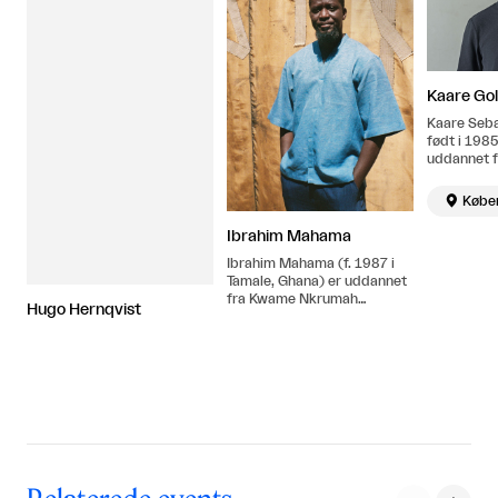
Kaare Gol
Kaare Seba
født i 198
uddannet f
Kunstakade
2014. Bor 

Købe
København
Ibrahim Mahama
Ibrahim Mahama (f. 1987 i
Tamale, Ghana) er uddannet
fra Kwame Nkrumah
Hugo Hernqvist
University of Science and
Technology (KNUST),
Kumasi, Ghana. Han bor og
arbejder i Accra og i Tamale i
Ghana.