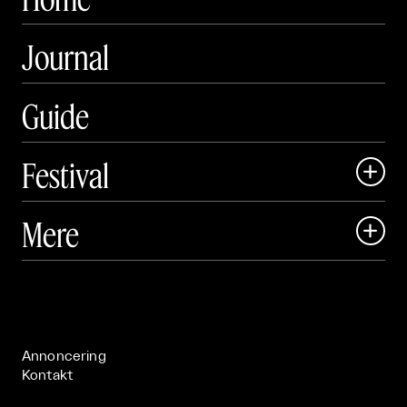
Journal
Guide
Festival

Art Matter Local

Mere

Art Matter Festival

Om

Live

Publikationer

Annoncering
Kontakt