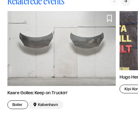
Relaterede events



Hugo Her
Kipi Ko
Kaare Golles: Keep on Truckin'
Boiler

København