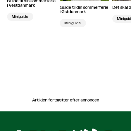
Guide til din sommerferie
i Vestdanmark
Det skal 
Guide til din sommerferie
i Østdanmark
Miniguide
Minigui
Miniguide
Artiklen fortsætter efter annoncen