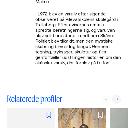
Malmö
I 1972 blev en varulv efter sigende
observeret på Pilevallskolens skolegård i
Trelleborg. Efter avisernes omtale
spredte beretningerne sig, og varulven
blev set flere steder rundt om i Skåne.
Politiet blev tilkaldt, men den mystiske
skabning blev aldrig fanget. Gennem
tegning, tryksager, skulptur og film
genfortæller udstillingen historien om den
skånske varulv, der forblev på fri fod.
Relaterede profiler



