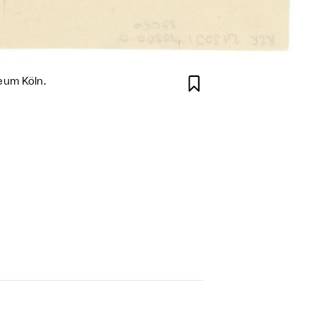

seum Köln.