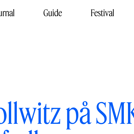
urnal
Guide
Festival
ollwitz på SM