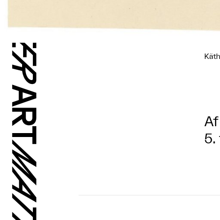
Käth
Af
5.