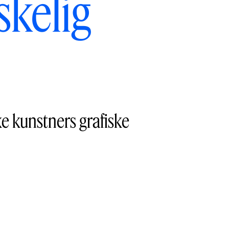
skelig
ke kunstners grafiske