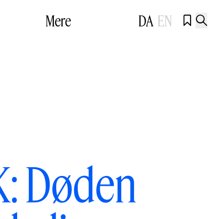
Mere
DA
EN


K: Døden