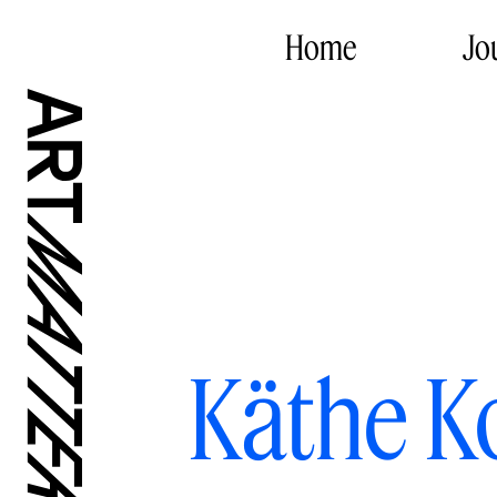
Home
Jo
Käthe K