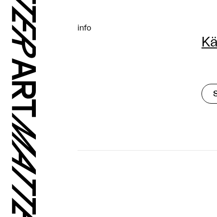
info
Kä