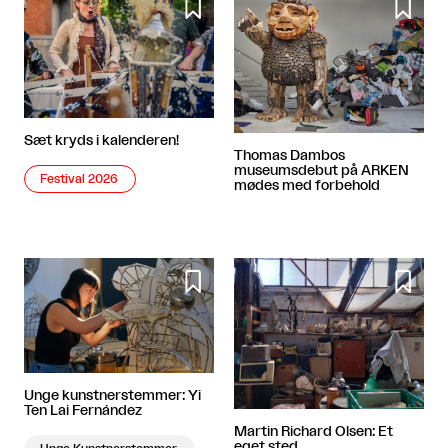


Sæt kryds i kalenderen!
Thomas Dambos
museumsdebut på ARKEN
Festival 2026
mødes med forbehold


Unge kunstnerstemmer: Yi
Ten Lai Fernández
Martin Richard Olsen: Et
eget sted