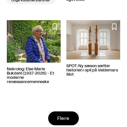
Unge Kunstnerstemmer


SPOT: Ny sæson sætter
Nekrolog: Else Marie
historien i spil på Valdemars
Bukdahl (1937-2026) - Et
Slot
moderne
renæssancemenneske
Flere