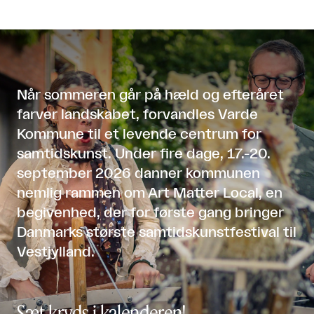
Når sommeren går på hæld og efteråret
farver landskabet, forvandles Varde
Kommune til et levende centrum for
samtidskunst. Under fire dage, 17.-20.
september 2026 danner kommunen
nemlig rammen om Art Matter Local, en
begivenhed, der for første gang bringer
Danmarks største samtidskunstfestival til
Vestjylland.
Sæt kryds i kalenderen!