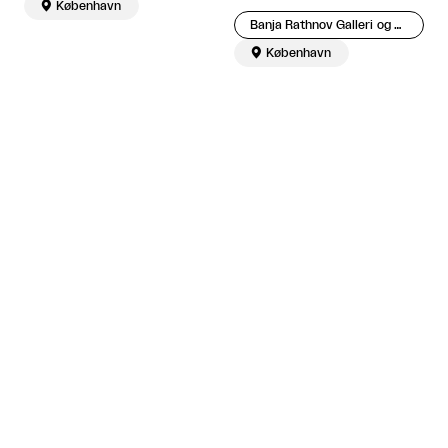

København
Banja Rathnov Galleri og Kunsthandel

København


Mogens Gissel: Maleriet er
så tavst
Banja Rathnov Galleri og Kunsthandel
Åbner snart

København
Markus Oehlen: Painting
Martin Asbæk Gallery