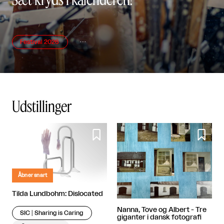
Festival 2026

Udstillinger


Åbner snart
Tilda Lundbohm: Dislocated
Nanna, Tove og Albert - Tre
SIC│Sharing is Caring
giganter i dansk fotografi