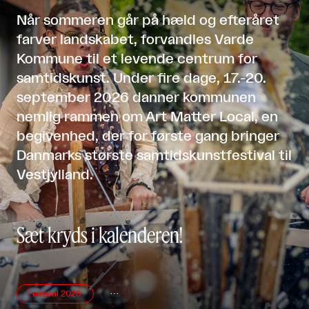
Når sommeren går på hæld og efteråret
farver landskabet, forvandles Varde
Kommune til et levende centrum for
samtidskunst. Under fire dage, 17.-20.
september 2026 danner kommunen
nemlig rammen om Art Matter Local, en
begivenhed, der for første gang bringer
Danmarks største samtidskunstfestival til
Vestjylland.
Sæt kryds i kalenderen!
Festival 2026
