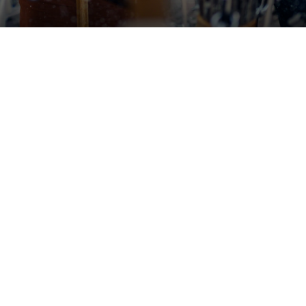
Udstillinger


Åbner snart
Tilda Lundbohm: Dislocated
Nanna, Tove og Albert - Tre
SIC│Sharing is Caring
giganter i dansk fotografi

København
Banja Rathnov Galleri og Kunsthandel

København