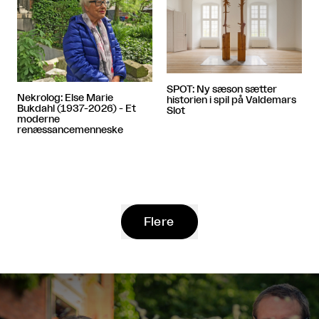
SPOT: Ny sæson sætter
Nekrolog: Else Marie
historien i spil på Valdemars
Bukdahl (1937-2026) - Et
Slot
moderne
renæssancemenneske
Flere