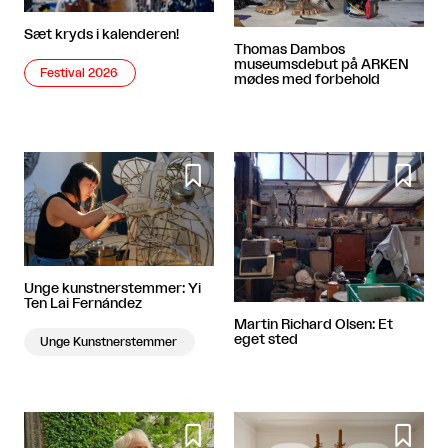
Sæt kryds i kalenderen!
Thomas Dambos
museumsdebut på ARKEN
Festival 2026
mødes med forbehold


Unge kunstnerstemmer: Yi
Ten Lai Fernández
Martin Richard Olsen: Et
eget sted
Unge Kunstnerstemmer

