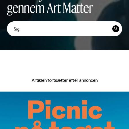
gennem Art Matter
Unge kunstnerstemmer: Yi
Ten Lai Fernández


Unge Kunstnerstemmer

Del
Artiklen fortsætter efter annoncen