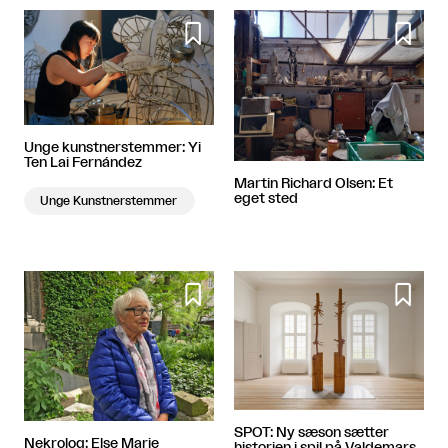


Unge kunstnerstemmer: Yi
Ten Lai Fernández
Martin Richard Olsen: Et
eget sted
Unge Kunstnerstemmer


SPOT: Ny sæson sætter
Nekrolog: Else Marie
historien i spil på Valdemars