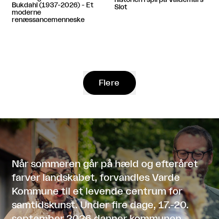
Bukdahl (1937-2026) - Et
Slot
moderne
renæssancemenneske
Flere
Når sommeren går på hæld og efteråret
farver landskabet, forvandles Varde
Kommune til et levende centrum for
samtidskunst. Under fire dage, 17.-20.