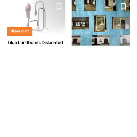


Åbner snart
Tilda Lundbohm: Dislocated
Nanna, Tove og Albert - Tre
SIC│Sharing is Caring
giganter i dansk fotografi

København
Banja Rathnov Galleri og Kunsthandel

København

