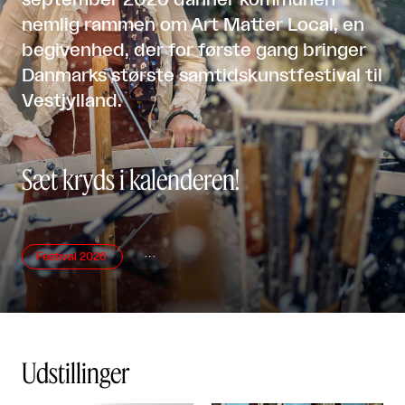
september 2026 danner kommunen
nemlig rammen om Art Matter Local, en
begivenhed, der for første gang bringer
Danmarks største samtidskunstfestival til
Vestjylland.
Sæt kryds i kalenderen!
Festival 2026

Udstillinger