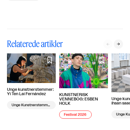
Relaterede artikler




Unge kunstnerstemmer:
Yi Ten Lai Fernández
KUNSTNERISK
Unge kun
VENNEBOG: ESBEN
ihsan saad
HOLK
Unge Kunstnerstemmer
Festival 2026