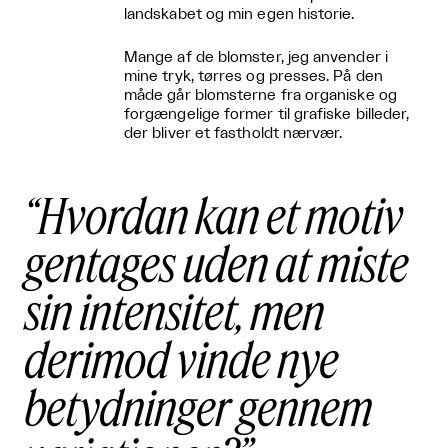
landskabet og min egen historie.
Mange af de blomster, jeg anvender i
mine tryk, tørres og presses. På den
måde går blomsterne fra organiske og
forgængelige former til grafiske billeder,
der bliver et fastholdt nærvær.
Hvordan kan et motiv
gentages uden at miste
sin intensitet, men
derimod vinde nye
betydninger gennem