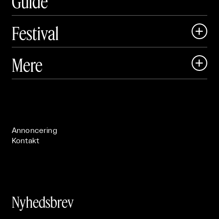
Guide
Festival

Art Matter Local

Mere

Art Matter Festival

Om

Live

Publikationer

Annoncering
Kontakt
Nyhedsbrev