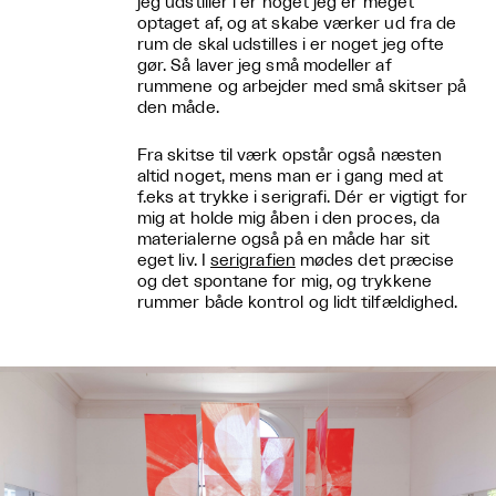
jeg udstiller i er noget jeg er meget
optaget af, og at skabe værker ud fra de
rum de skal udstilles i er noget jeg ofte
gør. Så laver jeg små modeller af
rummene og arbejder med små skitser på
den måde.
Fra skitse til værk opstår også næsten
altid noget, mens man er i gang med at
f.eks at trykke i serigrafi. Dér er vigtigt for
mig at holde mig åben i den proces, da
materialerne også på en måde har sit
eget liv. I
serigrafien
mødes det præcise
og det spontane for mig, og trykkene
rummer både kontrol og lidt tilfældighed.