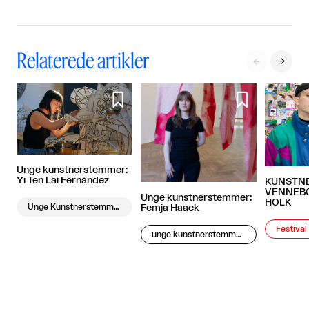
Relaterede artikler




Unge kunstnerstemmer:
Yi Ten Lai Fernández
KUNSTNE
VENNEBO
Unge kunstnerstemmer:
HOLK
Unge Kunstnerstemmer
Femja Haack
Festiva
unge kunstnerstemmer