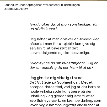
Faun Vium under optagelser af videoværk til udstillingen:
DESIRE ME ANEW
Hvad håber du, at man som beskuer får
ud af din kunst?
Jeg håber at man oplever en ømhed. Jeg
håber at man for et øjeblik kan give sig
selv lov til at blive rørt af det
selvmodsigende og det besværlige.
Hvad synes du om kunstmiljøet? - Og er
der en udstilling du ser frem til at se?
Jeg glæder mig virkelig til at se
Det Nuttede
på Sophienholm
. Meget
apropos deres titel, ved jeg at det bare er
nogle virkelig søde kunstnere på den
udstilling! Jeg glæder mig især til at se
Evo Sidneys værk. En kæmpe darling, som
laver nogle kæmpe legetøjslandskaber af