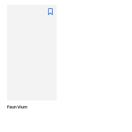

Faun Vium