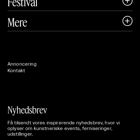
Festival

Art Matter Local

Mere

Art Matter Festival

Om

Live

Publikationer

Annoncering
Kontakt
Nyhedsbrev
Få tilsendt vores inspirerende nyhedsbrev, hvor vi
oplyser om kunstneriske events, ferniseringer,
udstillinger.