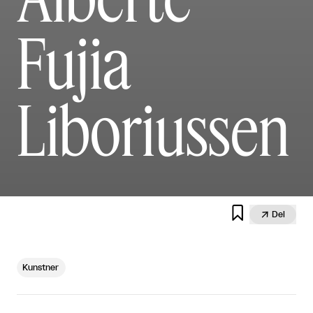
Fujia
Liboriussen


Del
Kunstner