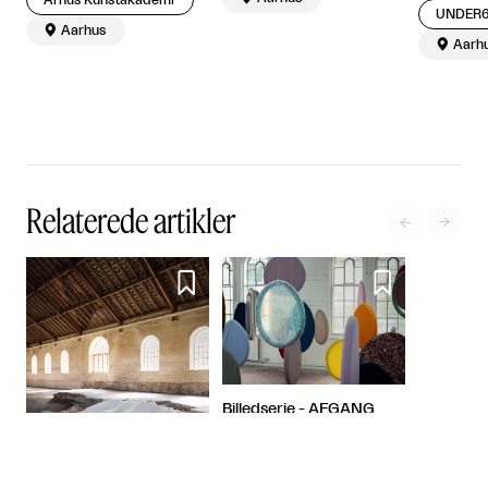
UNDER

Aarhus

Aarh
Relaterede artikler




Billedserie - AFGANG
2026