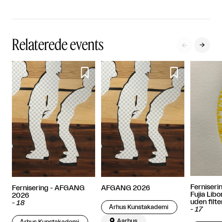
Relaterede events




Ferniseri
Fernisering - AFGANG
AFGANG 2026
Fujia Lib
2026
uden filte
-
18
​ Århus Kunstakademi
-
17

Aarhus
​ Århus Kunstakademi