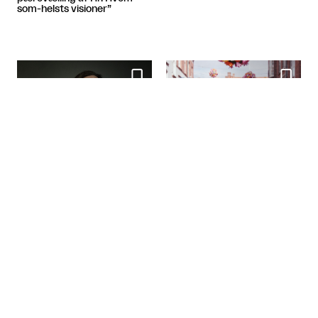
som-helsts visioner”


Porøse kroppe: En
introduktion til
Oppustelig tropeø udstikker
transhumanismen og det
ny kurs for Skovgaard
posthumane
Museet

