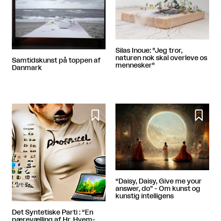
Silas Inoue: "Jeg tror,
naturen nok skal overleve os
Samtidskunst på toppen af
mennesker"
Danmark


“Daisy, Daisy, Give me your
answer, do” - Om kunst og
kunstig intelligens
Det Syntetiske Parti : “En
pærevælling af Hr. Hvem-