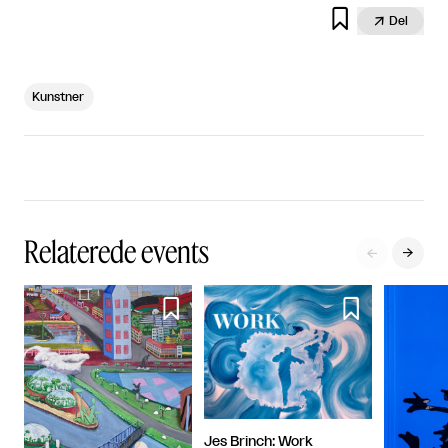


Del
Kunstner
Relaterede events




Jes Brinch: Work