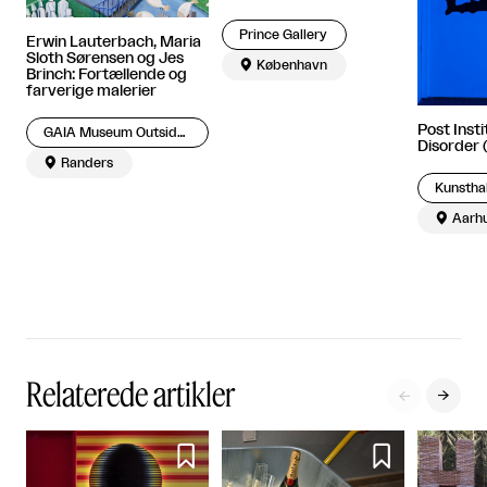
Prince Gallery
Erwin Lauterbach, Maria
Sloth Sørensen og Jes

København
Brinch: Fortællende og
farverige malerier
Post Insti
GAIA Museum Outsider Art
Disorder 

Randers
Kunstha

Aarh
Relaterede artikler



