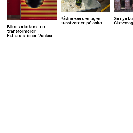
Rådne værdier og en
Se nye ku
kunstverden på coke
Skovsnog
Billedserie: Kunsten
transformerer
Kulturstationen Vanløse
Artiklen fortsætter efter annoncen