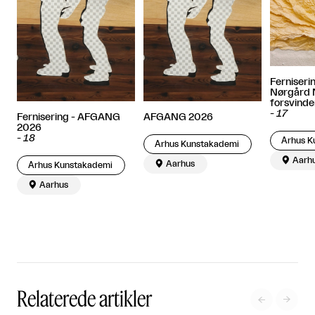
Ferniserin
Nørgård N
forsvinde
-
17
Fernisering - AFGANG
AFGANG 2026
2026
-
18
​ Århus
​ Århus Kunstakademi

Aarh

Aarhus
​ Århus Kunstakademi

Aarhus
Relaterede artikler

