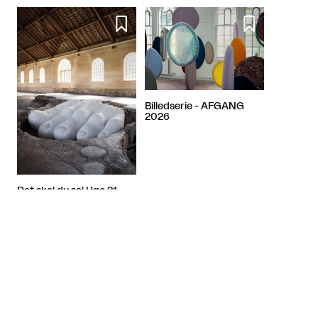


Billedserie - AFGANG
2026
Det skal du se! Uge 21
Miniguide