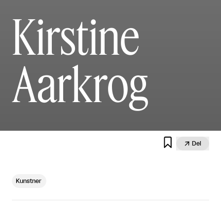
Kirstine
Aarkrog


Del
Kunstner