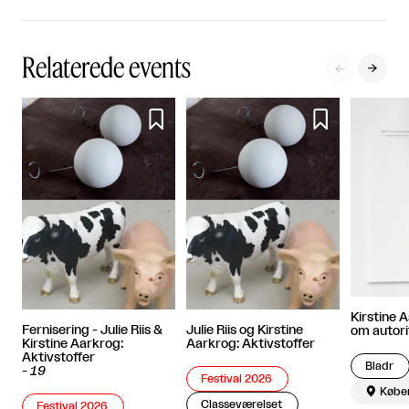
Relaterede events




Kirstine 
Fernisering - Julie Riis &
Julie Riis og Kirstine
om autori
Kirstine Aarkrog:
Aarkrog: Aktivstoffer
Aktivstoffer
Bladr
-
19
Festival 2026

Købe
Classeværelset
Festival 2026