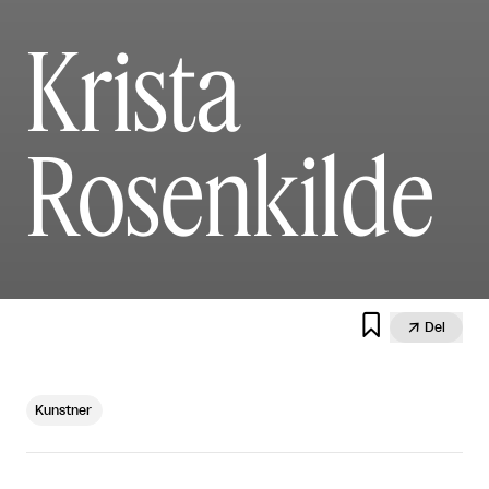
Krista
Rosenkilde


Del
Kunstner