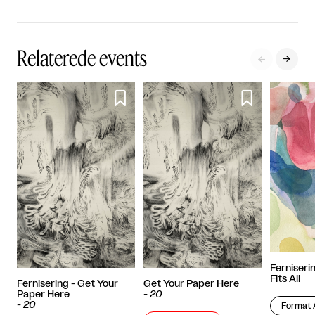
Relaterede events




Ferniseri
Fits All
Fernisering - Get Your
Get Your Paper Here
Paper Here
-
20
-
20
Format 