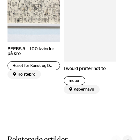
BEERS 5 - 100 kvinder
på kro
Huset for Kunst og Design
I would prefer not to

Holstebro
meter

København
Relaterede artikler