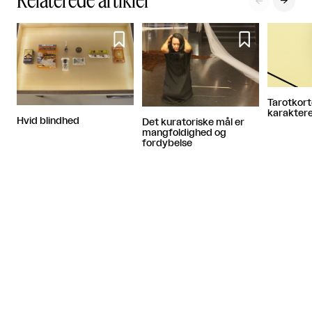




Tarotkort
karakter
Hvid blindhed
Det kuratoriske mål er
mangfoldighed og
fordybelse
Artiklen fortsætter efter annoncen