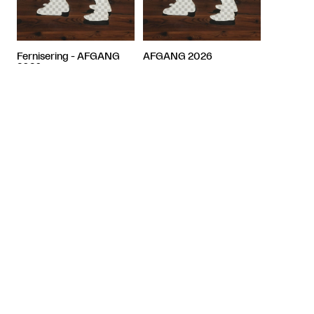
Fernisering - AFGANG
AFGANG 2026
2026
-
18
​ Århus Kunstakademi

Aarhus
​ Århus Kunstakademi

Aarhus
Relaterede artikler



