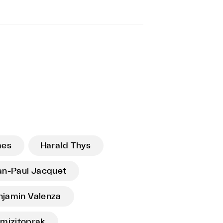
mes
Harald Thys
an-Paul Jacquet
njamin Valenza
rmizitoprak