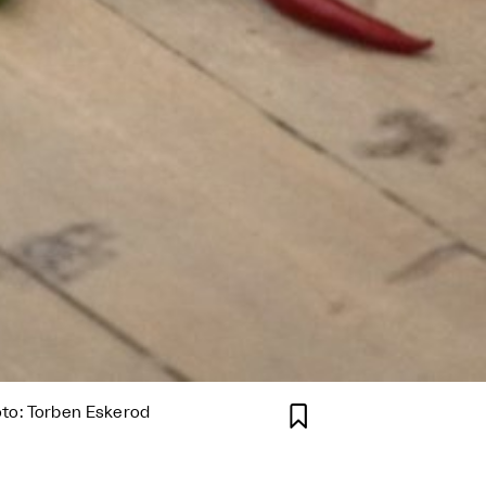

to: Torben Eskerod