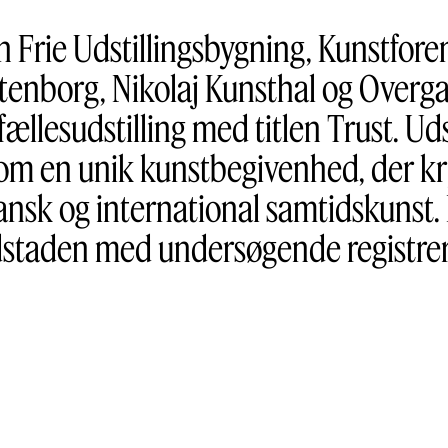
Frie Udstillingsbygning, Kunstfor
tenborg, Nikolaj Kunsthal og Overgad
ællesudstilling med titlen Trust. Ud
 som en unik kunstbegivenhed, der k
nsk og international samtidskunst.
dstaden med undersøgende registreri