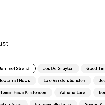
ust
Gammel Strand
Jos De Gruyter
Good Ti
Nocturnal News
Loïc Vanderstichelen
Je
Steinar Haga Kristensen
Adriana Lara
Be
Jakup Auce
Emmanuelle Lainé
Seyran Ki