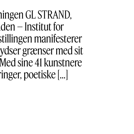
eningen GL STRAND,
en – Institut for
stillingen manifesterer
rydser grænser med sit
 Med sine 41 kunstnere
nger, poetiske […]