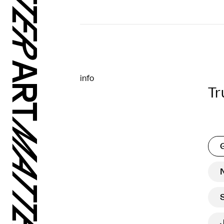
info
Tr