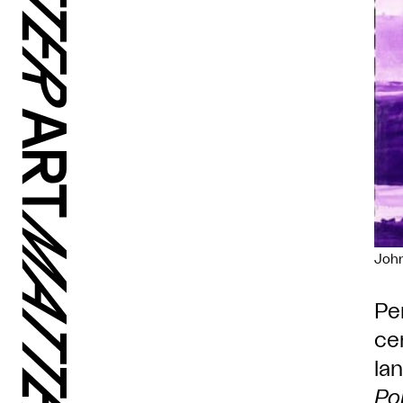
Joh
Pe
ce
la
Po