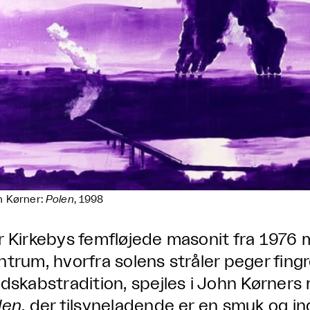
n Kørner:
Polen
, 1998
r Kirkebys femfløjede masonit fra 1976 m
ntrum, hvorfra solens stråler peger fing
ndskabstradition, spejles i John Kørne
len
, der tilsyneladende er en smuk og i