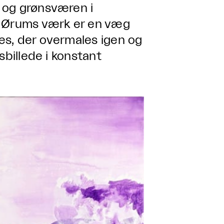
 og grønsværen i
r Ørums værk er en væg
æs, der overmales igen og
sbillede i konstant