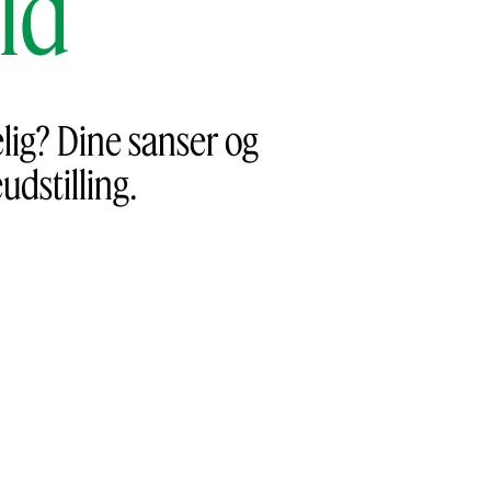
ld
elig? Dine sanser og
dstilling.