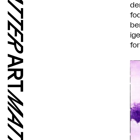
de
fo
be
ig
fo