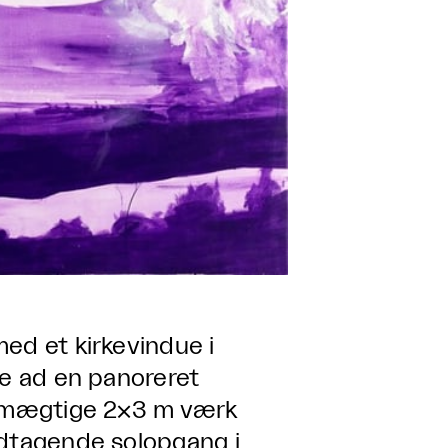
ed et kirkevindue i
re ad en panoreret
rs mægtige 2×3 m værk
ndtagende solopgang i