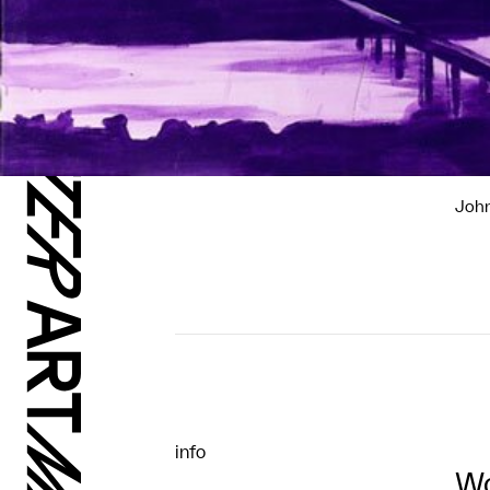
Joh
info
Wo