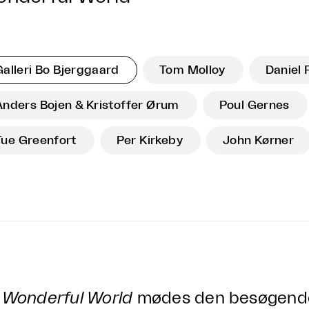
Galleri Bo Bjerggaard
Tom Molloy
Daniel 
Anders Bojen & Kristoffer Ørum
Poul Gernes
Tue Greenfort
Per Kirkeby
John Kørner
å
Wonderful World
mødes den besøgende 