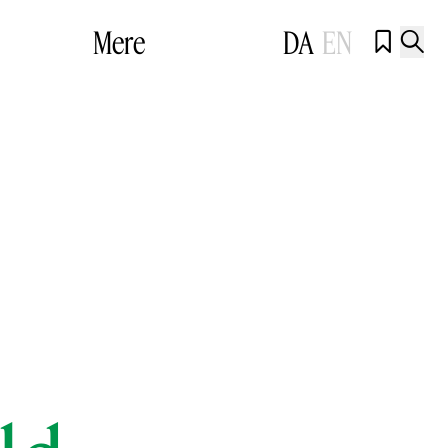
Mere
DA
EN

