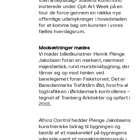
travl arbejdsdag? Statens Kunstfond
inviterede under Cph Art Week på en
tour de force gennem en række nye
offentlige udsmykninger i hovedstaden
for at komme bag om kunsten i vores
fælles hverdagsrum.
Modsætninger mødes
Vi møder billedkunstner Henrik Plenge
Jakobsen foran en markant, nærmest
majestætisk, rund murstensbygning, der
tårner sig op mod himlen ved
banelegemet foran Fisketorvet. Det er
Banedanmarks Trafiktårn Øst, hvorfra al
togtrafikken i Østdanmark kontrolleres –
tegnet af Tranberg Arkitekter og opført i
2015.
Africa Control
hedder Plenge Jakobsens
kunstneriske bidrag til bygningen og
består af et maskerelief på bygningens
yderside samt et mosaikteglstensgulv i