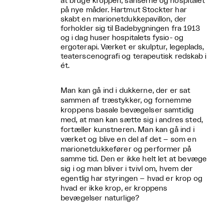
at bruge kroppen, sanserne og hospitalet
på nye måder. Hartmut Stockter har
skabt en marionetdukkepavillon, der
forholder sig til Badebygningen fra 1913
og i dag huser hospitalets fysio- og
ergoterapi. Værket er skulptur, legeplads,
teaterscenografi og terapeutisk redskab i
ét.
Man kan gå ind i dukkerne, der er sat
sammen af træstykker, og fornemme
kroppens basale bevægelser samtidig
med, at man kan sætte sig i andres sted,
fortæller kunstneren. Man kan gå ind i
værket og blive en del af det – som en
marionetdukkefører og performer på
samme tid. Den er ikke helt let at bevæge
sig i og man bliver i tvivl om, hvem der
egentlig har styringen – hvad er krop og
hvad er ikke krop, er kroppens
bevægelser naturlige?