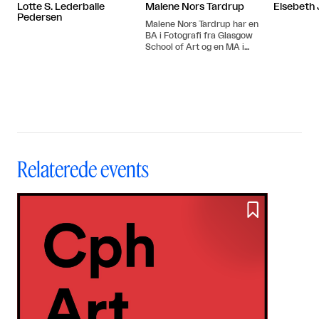
Lotte S. Lederballe
Malene Nors Tardrup
Elsebeth
Pedersen
Malene Nors Tardrup har en
BA i Fotografi fra Glasgow
School of Art og en MA i
Teori og Formidling fra Det
Kgl. Danske Kunstakademi.
Relaterede events
