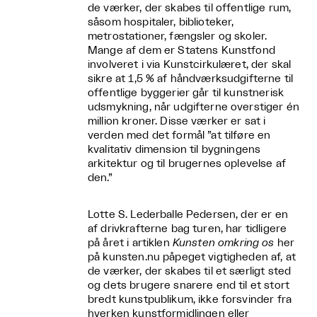
de værker, der skabes til offentlige rum,
såsom hospitaler, biblioteker,
metrostationer, fængsler og skoler.
Mange af dem er Statens Kunstfond
involveret i via Kunstcirkulæret, der skal
sikre at 1,5 % af håndværksudgifterne til
offentlige byggerier går til kunstnerisk
udsmykning, når udgifterne overstiger én
million kroner. Disse værker er sat i
verden med det formål ”at tilføre en
kvalitativ dimension til bygningens
arkitektur og til brugernes oplevelse af
den.”
Lotte S. Lederballe Pedersen, der er en
af drivkrafterne bag turen, har tidligere
på året i artiklen
Kunsten omkring os
her
på kunsten.nu påpeget vigtigheden af, at
de værker, der skabes til et særligt sted
og dets brugere snarere end til et stort
bredt kunstpublikum, ikke forsvinder fra
hverken kunstformidlingen eller