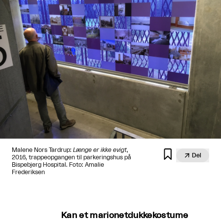
Malene Nors Tardrup:
Længe er ikke evigt
,


Del
2016, trappeopgangen til parkeringshus på
Bispebjerg Hospital. Foto: Amalie
Frederiksen
Kan et marionetdukkekostume