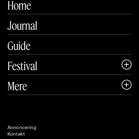
Home
Journal
Guide
Festival

Art Matter Local

Mere

Art Matter Festival

Om

Live

Publikationer

Annoncering
Kontakt