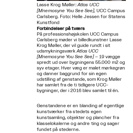
Lasse Krog Møller:
Atlas UCC
[Mnemosyne You See See]
, UCC Campus
Carlsberg. Foto: Helle Jessen for Statens
Kunstfond
Forbindelser på tværs
På professionshøjskolen UCC Campus
Carlsberg møder vi billedkunstner Lasse
Krog Møller, der vil guide rundt i sit
udsmykningsværk
Atlas UCC
[Mnemosyne You See See]
– 19 vægge
spredt ud over bygningens 55.000 m2 og
syv etager. Hver væg er malet mørkegrøn
og danner baggrund for sin egen
udstilling af genstande, som Krog Møller
har samlet fra de ti tidligere UCC-
bygninger, der i 2016 blev samlet til én.
Genstandene er en blanding af egentlige
kunstværker fra stedets egen
kunstsamling, objekter og plancher fra
klasselokalerne og andre ting og sager
fundet på stederne.