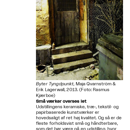
Byter Tyngdpunkt
, Maja Qvarnström &
Erik Lagerwall, 2013. (Foto: Rasmus
Kjærboe)
Små værker overses let
Udstillingens keramiske, træ-, tekstil- og
papirbaserede kunstværker er
hovedsaligt af ret høj kvalitet. Og så er de
fleste forholdsvist små og håndterbare,
som det bør være på en udstilling, hvor