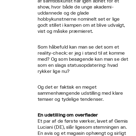
af samtidskunst har igen åbnet for et
show, hvor både de unge akademi-
uddannede og de glade
hobbykunstnerne nominelt set er lige
godt stillet i kampen om at blive udvalgt,
vist og måske præmieret.
Som håbefuld kan man se det som et
reality-check: er jeg i stand til at komme
med? Og som besøgende kan man se det
som en slags statusopdatering: hvad
rykker lige nu?
Og det er faktisk en meget
sammenhængende udstilling med klare
temaer og tydelige tendenser.
En udstilling om overflader
Et par af d
e første værker, lavet af Gemis
Luciani (DE), slår ligesom stemningen an.
En avis og et magasin ophængt og sirligt