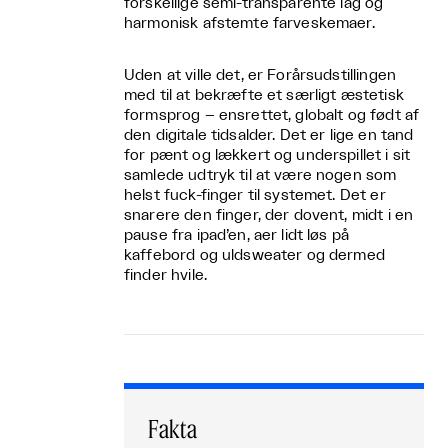
forskellige semi-transparente lag og
harmonisk afstemte farveskemaer.
Uden at ville det, er Forårsudstillingen
med til at bekræfte et særligt æstetisk
formsprog – ensrettet, globalt og født af
den digitale tidsalder. Det er lige en tand
for pænt og lækkert og underspillet i sit
samlede udtryk til at være nogen som
helst fuck-finger til systemet. Det er
snarere den finger, der dovent, midt i en
pause fra ipad’en, aer lidt løs på
kaffebord og uldsweater og dermed
finder hvile.
Fakta