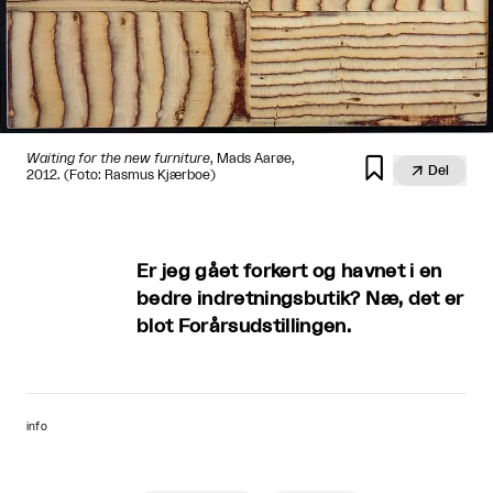
Waiting for the new furniture
, Mads Aarøe,


Del
2012. (Foto: Rasmus Kjærboe)
Er jeg gået forkert og havnet i en
bedre indretningsbutik? Næ, det er
blot Forårsudstillingen.
info