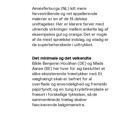
AiméeTerburgs (NL) lidt mere
farvestrålende og ret appellerende
malerier er en af de få delvise
undtagelser. Her er klarere f
arver med
u
lmende virkninger mellem enkelte lag af
eksempelvis gul og orange. Det er nogle
af de mest sprælske indslag, og stadig er
de superbeherskede i udtrykket.
Det minimale og det velkendte
Både Benjamin Houlihan (DE) og Mads
Aarøe (SE) har hver for sig besluttet at
slibe eksisterende træstykker ned. Et
væghængt skab er befriet for al
overflade og anvendelighed og fremstår
papirtyndt, og en tung krydsfinerplade er
fræset i forskellige tykkelser, så de
sammenlimede trælag skaber
fascinerende bølgemønstre.