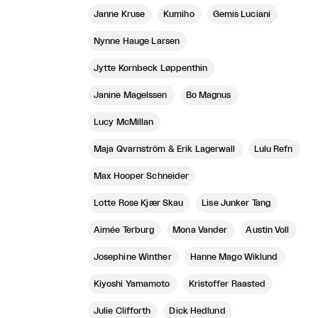
Janne Kruse
Kumiho
Gemis Luciani
Nynne Hauge Larsen
Jytte Kornbeck Løppenthin
Janine Magelssen
Bo Magnus
Lucy McMillan
Maja Qvarnström & Erik Lagerwall
Lulu Refn
Max Hooper Schneider
Lotte Rose Kjær Skau
Lise Junker Tang
Aimée Terburg
Mona Vander
Austin Voll
Josephine Winther
Hanne Mago Wiklund
Kiyoshi Yamamoto
Kristoffer Raasted
Julie Clifforth
Dick Hedlund