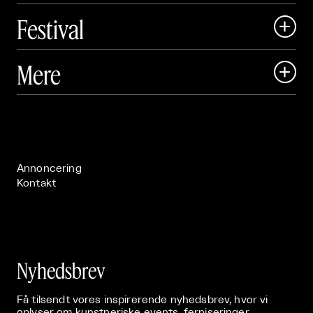
Festival

Art Matter Local

Mere

Art Matter Festival

Om

Live

Publikationer

Annoncering
Kontakt
Nyhedsbrev
Få tilsendt vores inspirerende nyhedsbrev, hvor vi
oplyser om kunstneriske events, ferniseringer,