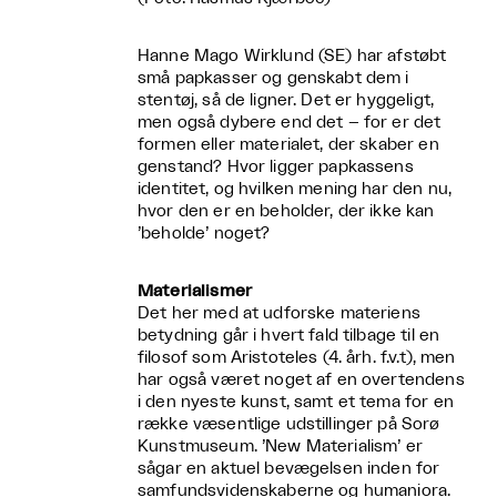
Hanne Mago Wirklund (SE) har afstøbt
små papkasser og genskabt dem i
stentøj, så de ligner. Det er hyggeligt,
men også dybere end det – for er det
formen eller materialet, der skaber en
genstand? Hvor ligger papkassens
identitet, og hvilken mening har den nu,
hvor den er en beholder, der ikke kan
’beholde’ noget?
Materialismer
Det her med at udforske materiens
betydning går i hvert fald tilbage til en
filosof som Aristoteles (4. årh. f.v.t), men
har også været noget af en overtendens
i den nyeste kunst, samt et tema for en
række væsentlige udstillinger på Sorø
Kunstmuseum. ’New Materialism’ er
sågar en aktuel bevægelsen inden for
samfundsvidenskaberne og humaniora.