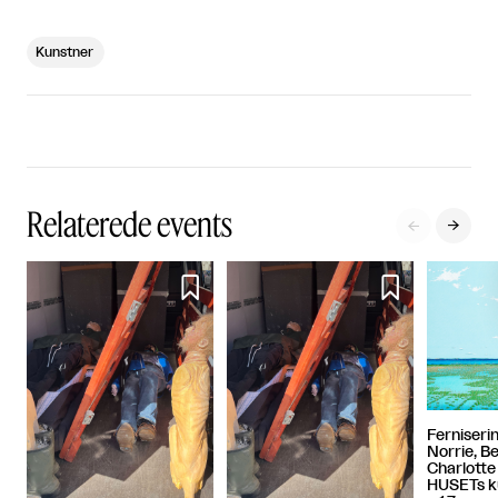
Kunstner
Relaterede events




Ferniseri
Norrie, B
Charlotte
HUSETs k