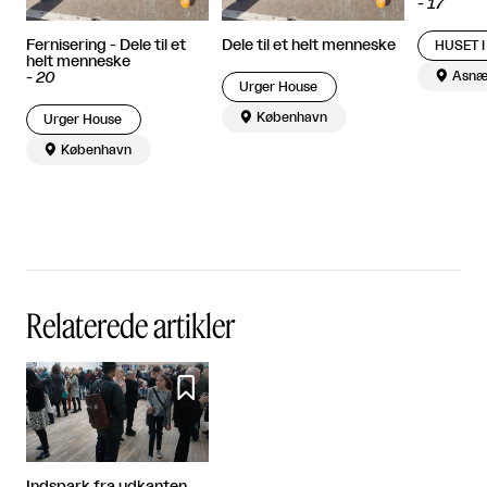
-
17
Fernisering - Dele til et
Dele til et helt menneske
HUSET 
helt menneske

Asnæ
-
20
Urger House

København
Urger House

København
Relaterede artikler
