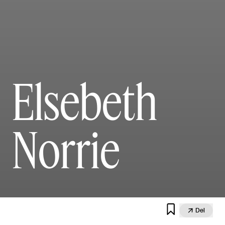
Elsebeth
Norrie


Del