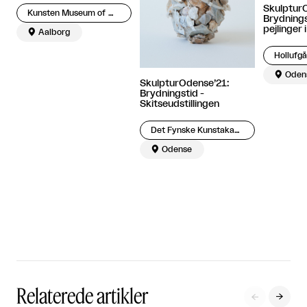
Skulptur
Kunsten Museum of Modern Art Aalborg
Brydnings
pejlinger 

Aalborg

Oden
SkulpturOdense’21:
Brydningstid -
Skitseudstillingen
Det Fynske Kunstakademi

Odense
Relaterede artikler

