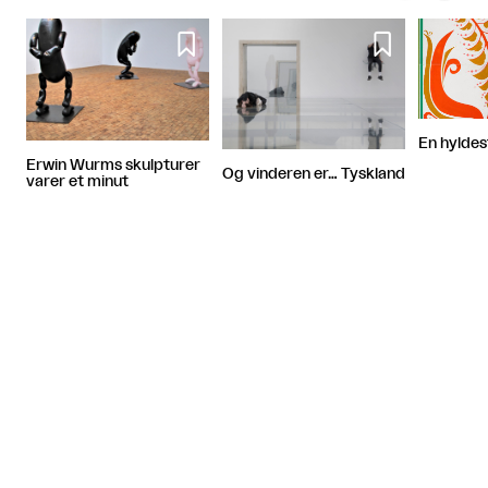


En hyldest
Erwin Wurms skulpturer
Og vinderen er… Tyskland
varer et minut
Artiklen fortsætter efter annoncen