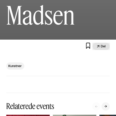
Madsen


Del
Kunstner
Relaterede events

