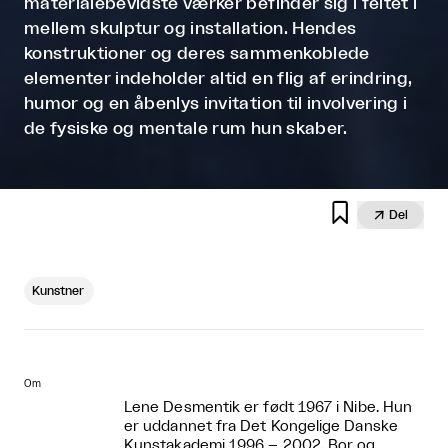
materialebevidste værker befinder sig i feltet i
mellem skulptur og installation. Hendes
konstruktioner og deres sammenkoblede
elementer indeholder altid en flig af erindring,
humor og en åbenlys invitation til involvering i
de fysiske og mentale rum hun skaber.


Del
Kunstner
Om
Lene Desmentik er født 1967 i Nibe. Hun
er uddannet fra Det Kongelige Danske
Kunstakademi 1996 – 2002. Bor og