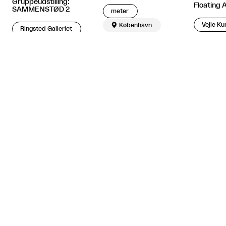
Gruppeudstilling:
Floating 
SAMMENSTØD 2
meter
Vejle K

København
Ringsted Galleriet

Vejle

Ringsted
Relaterede artikler



