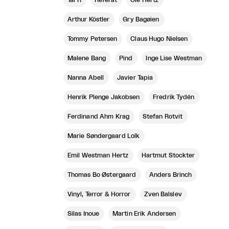
Tal R
Referat
Ole Hertz
Arthur Köstler
Gry Bagøien
Tommy Petersen
Claus Hugo Nielsen
Malene Bang
Pind
Inge Lise Westman
Nanna Abell
Javier Tapia
Henrik Plenge Jakobsen
Fredrik Tydén
Ferdinand Ahm Krag
Stefan Rotvit
Marie Søndergaard Lolk
Emil Westman Hertz
Hartmut Stockter
Thomas Bo Østergaard
Anders Brinch
Vinyl, Terror & Horror
Zven Balslev
Silas Inoue
Martin Erik Andersen