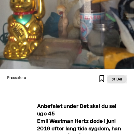

Pressefoto

Del
Anbefalet under Det skal du se!
uge 45
Emil Westman Hertz døde i juni
2016 efter lang tids sygdom, han