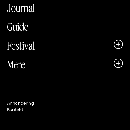
Journal
Guide
Festival

Art Matter Local

Mere

Art Matter Festival

Om

Live

Publikationer

Annoncering
Kontakt