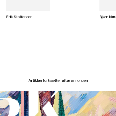
2009.
Erik Steffensen
Bjørn Nø
Artiklen fortsætter efter annoncen