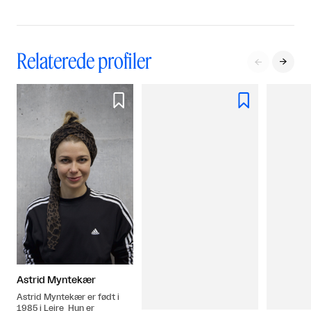
Relaterede profiler




Astrid Myntekær
Astrid Myntekær er født i
1985 i Lejre Hun er