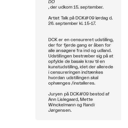
DO
, der udkom 15. september.
Artist Talk på DCK#09 lørdag d.
26. september kl. 15-17.
DCK er en censureret udstilling,
der for fjerde gang er åben for
alle ansøgere fra ind og udland.
Udstillingen bestræber sig på at
opfylde de basale krav til en
kunstudstilling, idet der allerede
i censureringen indtænkes
hvordan udstillingen skal
ophænges /installeres.
Juryen på DCK#09 bestod af
Ann Lislegaard, Mette
Winckelmann og Randi
Jørgensen.