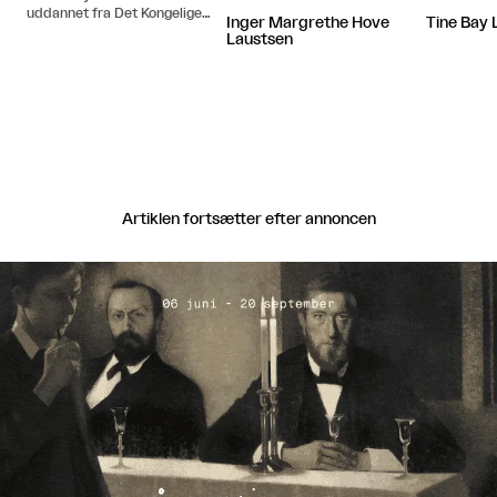
uddannet fra Det Kongelige
Inger Margrethe Hove
Tine Bay 
Danske Kunstakademi samt
Laustsen
Hochschule für bildende
Künste (DE) Hamburg Bor
og arbejder i København.
Artiklen fortsætter efter annoncen