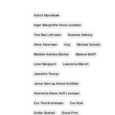
Astrid Myntekær
Inger Margrethe Hove Laustsen
Tine Bay Lührssen
Susanna Søberg
Stine Albertsen
Virg
Michael Schultz
Matilde Katinka Böcher
Malene Wolff
Lene Nørgaard
Lawrence Marvit
Jeanette Thorup
Janus Høm og Hanne Gottlieb
Henriette Elsine Hoff Levinsen
Eva Tind Kristensen
Eva Roel
Emilie Oksholt
Diana Prim