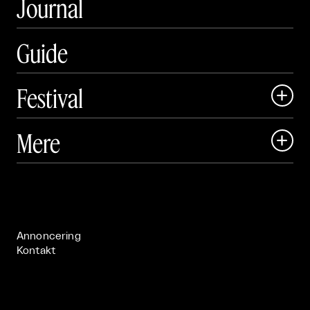
Journal
Guide
Festival

Art Matter Local

Mere

Art Matter Festival

Om

Live

Publikationer

Annoncering
Kontakt