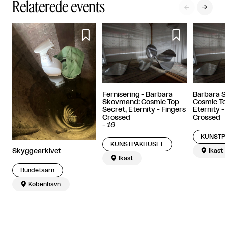
Relaterede events




Fernisering - Barbara
Barbara 
Skovmand: Cosmic Top
Cosmic To
Secret, Eternity - Fingers
Eternity -
Crossed
Crossed
-
16
KUNST
KUNSTPAKHUSET

Ikast
Skyggearkivet

Ikast
Rundetaarn

København