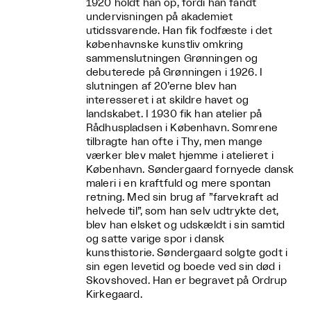
1920 holdt han op, fordi han fandt
undervisningen på akademiet
utidssvarende. Han fik fodfæste i det
københavnske kunstliv omkring
sammenslutningen Grønningen og
debuterede på Grønningen i 1926. I
slutningen af 20’erne blev han
interesseret i at skildre havet og
landskabet. I 1930 fik han atelier på
Rådhuspladsen i København. Somrene
tilbragte han ofte i Thy, men mange
værker blev malet hjemme i atelieret i
København. Søndergaard fornyede dansk
maleri i en kraftfuld og mere spontan
retning. Med sin brug af ”farvekraft ad
helvede til”, som han selv udtrykte det,
blev han elsket og udskældt i sin samtid
og satte varige spor i dansk
kunsthistorie. Søndergaard solgte godt i
sin egen levetid og boede ved sin død i
Skovshoved. Han er begravet på Ordrup
Kirkegaard.