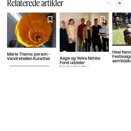
Relaterede artikler




Heartland
Marie Thams: person -
Festival
Aage og Yelva Nimbs
Vandrehallen Kunsthal
samtidsk
Fond uddeler
hæderslegater
Sponsoreret indhold
Artiklen fortsætter efter annoncen