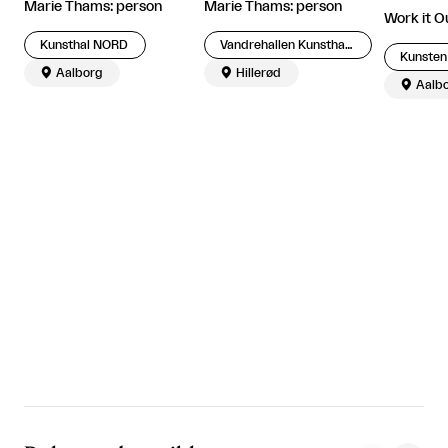
Marie Thams: person
Marie Thams: person
Work it O
Vandrehallen Kunsthal, Hillerød Bibliotek
Kunsthal NORD

Hillerød

Aalborg

Aalb