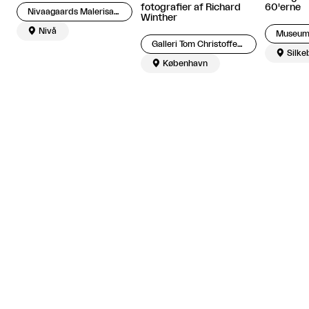
60'erne
fotografier af Richard
Nivaagaards Malerisamling
Winther

Nivå
Museum
Galleri Tom Christoffersen

Silke

København
Relaterede artikler

