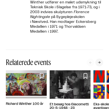
Winther udfører en malet udsmykning til
Teknisk Skole i Slagelse fra 1971-73, og i
2003 indvies skulpturen
Florence
Nightingale
på Sygeplejeskolen
i Næstved. Han modtager Eckersberg
Medallien i 1971 og Thorvaldsen
Medallien i 1997.
Relaterede events




Richard Winther 100 år
Eks-skole
Et besøg hos Giacometti
avantgar
20-5-1948 - 23