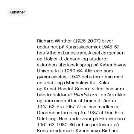
Kunstner
Richard Winther (1926-2007) bliver
uddannet på Kunstakademiet 1945-57
hos Vilhelm Lundstrøm, Aksel Jørgensen
og Holger J. Jensen, og studerer
sidenhen tibetansk sprog på Københavns
Universitet i 1960-64. Allerede som
gymnasieelev i 1943 debuterer han med
en udstilling i Macholms Kul, Koks
og Kunst Handel. Senere virker han som
billedredaktør af
Hvedekorn
i en årrække
og som medstifter af Linien II i årene
1947-52. Fra 1957-77 er han medlem af
Decembristerne og fra 1987 af Den Frie
Udstilling. Han underviser på Eks-skolen i
1961-62. 1980-86 er han professor på
Kunstakademiet i København. Richard