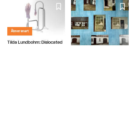


Åbner snart
Tilda Lundbohm: Dislocated
Nanna, Tove og Albert - Tre
SIC│Sharing is Caring
giganter i dansk fotografi

København
Banja Rathnov Galleri og Kunsthandel

København

