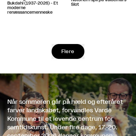
Bukdahl (1937-2026) - Et
Slot
moderne
renæssancemenneske
Flere
Når sommeren går på hæld og efteråret
farver landskabet, forvandles Varde
Kommune til et levende centrum for
samtidskunst. Under fire dage, 17.-20.