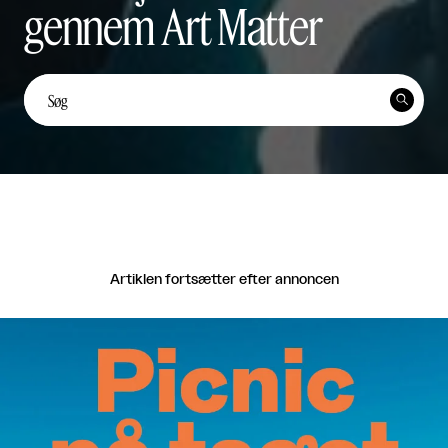
gennem Art Matter
Unge kunstnerstemmer: Yi
Ten Lai Fernández


Unge Kunstnerstemmer

Del
Artiklen fortsætter efter annoncen