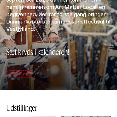
september 2026 danner kommunen
nemlig rammen om Art Matter Local, en
begivenhed, der for første gang bringer
Danmarks største samtidskunstfestival til
Vestjylland.
Sæt kryds i kalenderen!
Festival 2026

Udstillinger