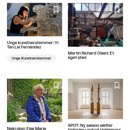


Unge kunstnerstemmer: Yi
Ten Lai Fernández
Martin Richard Olsen: Et
eget sted
Unge Kunstnerstemmer


SPOT: Ny sæson sætter
Nekrolog: Else Marie
historien i spil på Valdemars